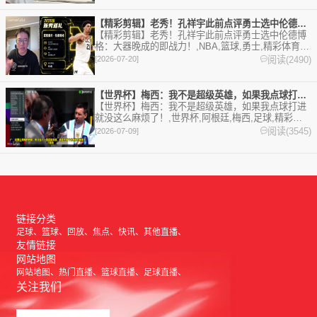
【精彩剪辑】老秀！孔祥宇此前点评勇士选中伦德博格：大器晚成的
【精彩剪辑】老秀！孔祥宇此前点评勇士选中伦德博
格：大器晚成的即战力！,NBA,篮球,勇士,精彩体育剪
辑视频在线播放。本站提供最全的篮球视频足球视频,
阅读(2490)
[2026-07-20]
集锦,录像。
【世界杯】梅西：我不是超级英雄，如果我点球打进就没这么麻烦了
【世界杯】梅西：我不是超级英雄，如果我点球打进
就没这么麻烦了！,世界杯,阿根廷,梅西,足球,精彩体
育剪辑视频在线播放。本站提供最全的篮球视频足球
阅读(3545)
[2026-07-09]
视频,集锦,录像。
链接分类
足球
篮球
回放
焦点
快讯
其他直播
友情链接
网站地图
网站地图
热门直播
篮球直播
足球直播
关注我们