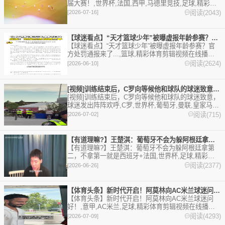
届大赛！,世界杯,法国,西甲,马德里竞技,足球,精彩体
育剪辑视频在线播放。本站提供最全的篮球视频足球
阅读(2043)
[2026-07-16]
视频,集锦,录像。
【球迷看点】“天才篮球少年”被曝虚报年龄参赛？官方处罚通报来
【球迷看点】“天才篮球少年”被曝虚报年龄参赛？官
方处罚通报来了...,篮球,精彩体育剪辑视频在线播
放。本站提供最全的篮球视频足球视频,集锦,录像。
阅读(2624)
[2026-06-10]
[视频]训练结束后，C罗向等候他和球队的球迷致意，球迷发出阵
[视频]训练结束后，C罗向等候他和球队的球迷致意，
球迷发出阵阵欢呼,C罗,世界杯,葡萄牙,曼联,皇家马德
里,足球,精彩体育剪辑视频在线播放。本站提供最全
阅读(715)
[2026-07-02]
的篮球视频足球视频,集锦,录像。
【有道理嘛?】王楚淇：葡萄牙不会为躲阿根廷拿第二，不拿第一就
【有道理嘛?】王楚淇：葡萄牙不会为躲阿根廷拿第
二，不拿第一就是西班牙+法国,世界杯,足球,精彩体
育剪辑视频在线播放。本站提供最全的篮球视频足球
阅读(2377)
[2026-06-26]
视频,集锦,录像。
【体育头条】新时代开启！阿莫林向AC米兰球迷问好！
【体育头条】新时代开启！阿莫林向AC米兰球迷问
好！,意甲,AC米兰,足球,精彩体育剪辑视频在线播
放。本站提供最全的篮球视频足球视频,集锦,录像。
阅读(4293)
[2026-07-09]