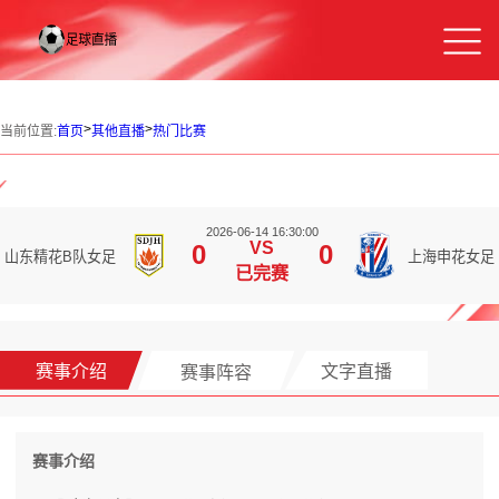
>
>
当前位置:
首页
其他直播
热门比赛
2026-06-14 16:30:00
VS
0
0
山东精花B队女足
上海申花女足
已完赛
赛事介绍
赛事阵容
文字直播
赛事介绍