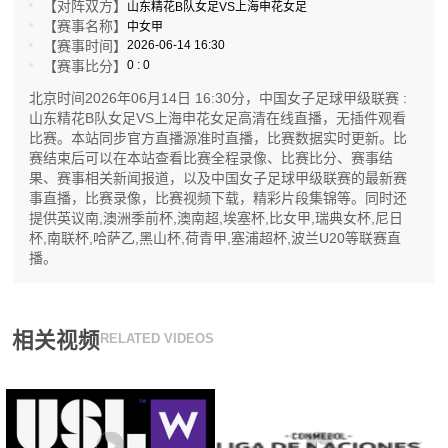
【对阵双方】
山东精花B队女足VS上海申花女足
【赛事名称】
中女甲
【赛事时间】
2026-06-14 16:30
【赛事比分】
0 : 0
北京时间2026年06月14日 16:30分，中国女子足球甲级联赛 :
山东精花B队女足VS上海申花女足高清在线直播，无插件观看
比赛。本站同步官方直播源准时直播，比赛数据实时更新。比
赛结束后可以在本站查看比赛全程录像、比赛比分、赛事结
果、赛事相关新闻报道，以及中国女子足球甲级联赛的最新赛
事直播，比赛录像，比赛视频下载，精彩片段集锦等。同时还
提供英议南,澳洲季前杯,澳南超,埃塞杯,比女甲,瑞典女杯,尼日
杯,南联杯,哈萨乙,黑山杯,荷青甲,塞浦超杯,波兰U20等联赛直
播。
相关视频
RELATED VIDEOS