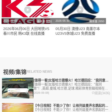
2026-06-06
2026-05-30
播放量:8051
播放量:2650
2026年06月06日 大田地铁VS
05月30日 澳维U23 南墨尔本
春川市民 韩K3联 在线直播
U23VS休城U23 免费直播
视频/集锦
RELATED NEWS
[值得一看]女版哈兰德爆火！哈兰德回应："我同意"！
[值得一看]女版哈兰德爆火！哈兰德回应："我同
意"！,英超,曼城,哈兰德,足球,精彩体育剪辑视频在线
播放。本站提供最全的篮球视频足球视频,集锦,录
阅读(3436)
[2026-06-08]
像。
【今日视频】不能少了你！让格列兹曼声名鹊起的一届大赛！
【今日视频】不能少了你！让格列兹曼声名鹊起的一