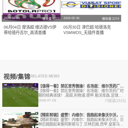
2026-06-04
2026-05-30
播放量:6217
播放量:2274
06月04日 摩洛超:维达德VS伊
05月30日 津巴超:哈德洛克
蒂哈德丹吉尔_高清直播
VSMWOS_无插件直播
视频/集锦
RELATED NEWS
【值得一看】禁区里秀微操！名场面：维尔茨药厂时期的经典进球！
【值得一看】禁区里秀微操！名场面：维尔茨药厂时
期的经典进球！,英超,利物浦,德甲,勒沃库森,足球,精
彩体育剪辑视频在线播放。本站提供最全的篮球视频
阅读(1515)
[2026-07-23]
足球视频,集锦,录像。
【精彩剪辑】盛赞！内维尔：我跑起来像沃尔沃，贝林厄姆跑起来像
【精彩剪辑】盛赞！内维尔：我跑起来像沃尔沃，贝
林厄姆跑起来像阿斯顿马丁,贝林厄姆,西甲,皇家马德