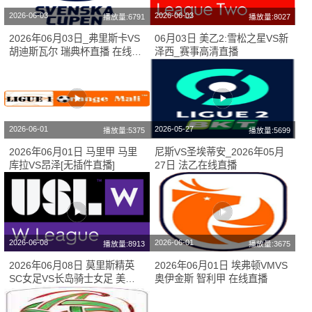
2026-06-03
2026-06-03
播放量:6791
播放量:8027
2026年06月03日_弗里斯卡VS
06月03日 美乙2:雪松之星VS新
胡迪斯瓦尔 瑞典杯直播 在线直
泽西_赛事高清直播
播
2026-06-01
2026-05-27
播放量:5375
播放量:5699
2026年06月01日 马里甲 马里
尼斯VS圣埃蒂安_2026年05月
库拉VS昂泽[无插件直播]
27日 法乙在线直播
2026-06-08
2026-06-01
播放量:8913
播放量:3675
2026年06月08日 莫里斯精英
2026年06月01日 埃弗顿VMVS
SC女足VS长岛骑士女足 美女
奥伊金斯 智利甲 在线直播
业余 无插件直播