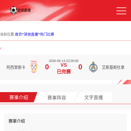
>
>
当前位置:
首页
其他直播
热门比赛
2026-06-14 22:00:00
VS
0
0
阿西里斯卡
艾斯基斯杜拿
已完赛
赛事介绍
赛事阵容
文字直播
赛事介绍