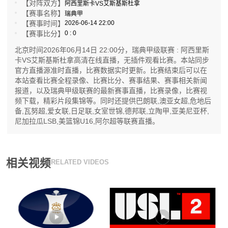
【对阵双方】
阿西里斯卡VS艾斯基斯杜拿
【赛事名称】
瑞典甲
【赛事时间】
2026-06-14 22:00
【赛事比分】
0 : 0
北京时间2026年06月14日 22:00分，瑞典甲级联赛 : 阿西里斯
卡VS艾斯基斯杜拿高清在线直播，无插件观看比赛。本站同步
官方直播源准时直播，比赛数据实时更新。比赛结束后可以在
本站查看比赛全程录像、比赛比分、赛事结果、赛事相关新闻
报道，以及瑞典甲级联赛的最新赛事直播，比赛录像，比赛视
频下载，精彩片段集锦等。同时还提供巴朗联,澳亚女超,危地后
备,瓦努超,爱女联,日足联,女室世锦,德邦联,立陶甲,亚美尼亚杯,
尼加拉瓜LSB,美篮锦U16,阿尔超等联赛直播。
相关视频
RELATED VIDEOS