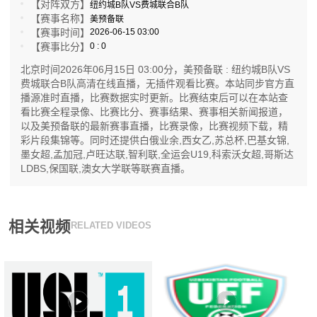
【对阵双方】
纽约城B队VS费城联合B队
【赛事名称】
美预备联
【赛事时间】
2026-06-15 03:00
【赛事比分】
0 : 0
北京时间2026年06月15日 03:00分，美预备联 : 纽约城B队VS
费城联合B队高清在线直播，无插件观看比赛。本站同步官方直
播源准时直播，比赛数据实时更新。比赛结束后可以在本站查
看比赛全程录像、比赛比分、赛事结果、赛事相关新闻报道，
以及美预备联的最新赛事直播，比赛录像，比赛视频下载，精
彩片段集锦等。同时还提供白俄业余,西女乙,苏总杯,巴基女锦,
墨女超,孟加冠,卢旺达联,智利联,全运会U19,科索沃女超,哥斯达
LDBS,保国联,澳女大学联等联赛直播。
相关视频
RELATED VIDEOS