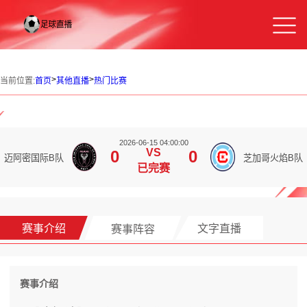
>
>
当前位置:
首页
其他直播
热门比赛
2026-06-15 04:00:00
VS
0
0
迈阿密国际B队
芝加哥火焰B队
已完赛
赛事介绍
赛事阵容
文字直播
赛事介绍