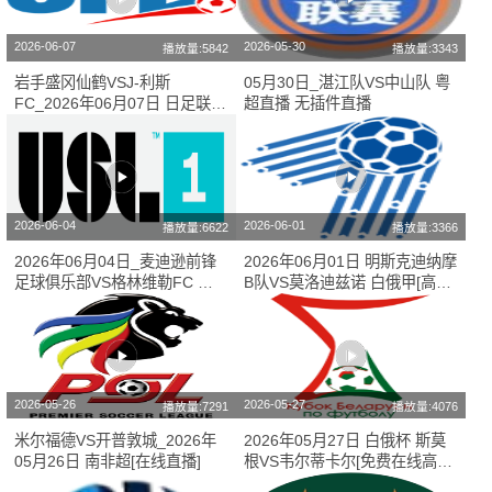
2026-06-07
2026-05-30
播放量:5842
播放量:3343
岩手盛冈仙鹤VSJ-利斯
05月30日_湛江队VS中山队 粤
FC_2026年06月07日 日足联无
超直播 无插件直播
插件直播
2026-06-04
2026-06-01
播放量:6622
播放量:3366
2026年06月04日_麦迪逊前锋
2026年06月01日 明斯克迪纳摩
足球俱乐部VS格林维勒FC 美
B队VS莫洛迪兹诺 白俄甲[高清
甲直播 赛事高清直播
直播]
2026-05-26
2026-05-27
播放量:7291
播放量:4076
米尔福德VS开普敦城_2026年
2026年05月27日 白俄杯 斯莫
05月26日 南非超[在线直播]
根VS韦尔蒂卡尔[免费在线高清
直播]