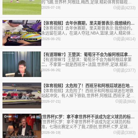
的飞踢,世界杯,阿根廷,梅西,足球,精彩体育剪辑视频
在线播放。本站提供最全的篮球视频足球视频,集锦,
阅读(4233)
[2026-07-19]
录像。
【体育视频】去年休赛期，里夫斯曾表示:我想续约，永远留在湖人
【体育视频】去年休赛期，里夫斯曾表示:我想续约，
永远留在湖人，在湖人夺冠,NBA,篮球,湖人,精彩体育
剪辑视频在线播放。本站提供最全的篮球视频足球视
阅读(4614)
[2026-06-25]
频,集锦,录像。
【有道理嘛?】王楚淇：葡萄牙不会为躲阿根廷拿第二，不拿第一就
【有道理嘛?】王楚淇：葡萄牙不会为躲阿根廷拿第
二，不拿第一就是西班牙+法国,世界杯,足球,精彩体
育剪辑视频在线播放。本站提供最全的篮球视频足球
阅读(2377)
[2026-06-26]
视频,集锦,录像。
【体育视频】太危险了！西班牙和阿根廷球迷在地铁站起冲突，有人
【体育视频】太危险了！西班牙和阿根廷球迷在地铁
站起冲突，有人掉下铁轨,世界杯,阿根廷,西班牙,足
球,精彩体育剪辑视频在线播放。本站提供最全的篮球
阅读(868)
[2026-07-21]
视频足球视频,集锦,录像。
[世界杯]C罗：拿不拿世界杯不该成为定义球员的标准，七场比赛
[世界杯]C罗：拿不拿世界杯不该成为定义球员的标
准，七场比赛定义不了我,Z原创,世界杯,C罗,足球,精
彩体育剪辑视频在线播放。本站提供最全的篮球视频
阅读(3383)
[2026-06-19]
足球视频,集锦,录像。