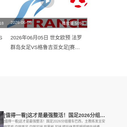
2026-06-05
18
播放量:5094
S
2026年06月05日 世女欧预 法罗
群岛女足VS格鲁吉亚女足[赛事
高清直播]
[值得一看]这才是最强整活！国足2026分组撞车巴西，主教练
[值得一看]这才是最强整活！国足2026分组撞车巴西，主教练发言安