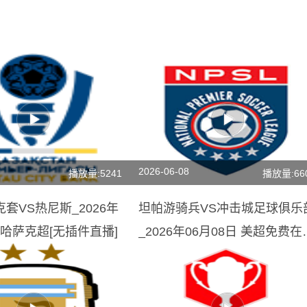
2026-06-08
播放量:5241
播放量:66
套VS热尼斯_2026年
坦帕游骑兵VS冲击城足球俱乐
日 哈萨克超[无插件直播]
_2026年06月08日 美超免费在
高清直播