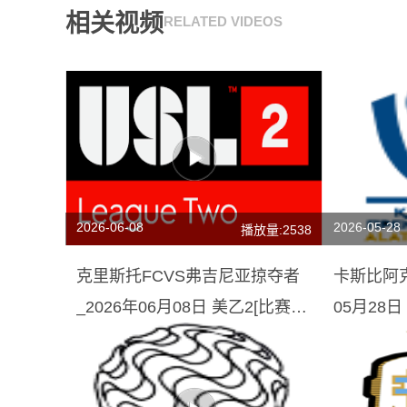
相关视频
RELATED VIDEOS
2026-06-08
2026-05-28
播放量:2538
克里斯托FCVS弗吉尼亚掠夺者
卡斯比阿克
_2026年06月08日 美乙2[比赛直
05月28
播]