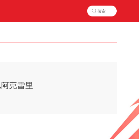

A阿克雷里