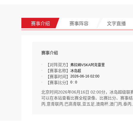
赛事介绍
赛事阵容
文字直播
赛事介绍
【对阵双方】
弗拉姆VSKA阿克雷里
【赛事名称】
冰岛超
【赛事时间】
2026-06-16 02:00
【赛事比分】
0 : 0
北京时间2026年06月16日 02:00分，冰岛
可以在本站查看比赛全程录像、比赛比分、赛事结
丙,意青联丙,巴高青联,亚五足,澳南杯,澳门丙,泰丙