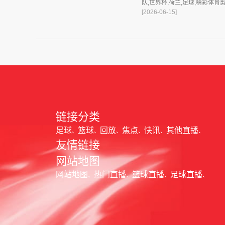
队,世界杯,荷兰,足球,精彩体
[2026-06-15]
球视频足球视频,集锦,录像。
链接分类
足球
篮球
回放
焦点
快讯
其他直播
友情链接
网站地图
网站地图
热门直播
篮球直播
足球直播