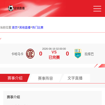
>
>
当前位置:
首页
其他直播
热门比赛
2026-06-16 02:00:00
VS
0
0
卡哈马卡
拉库巴
已完赛
赛事介绍
赛事阵容
文字直播
赛事介绍