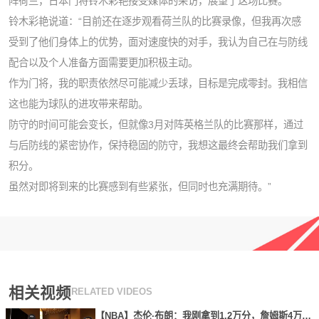
阵荷兰，日本门将铃木彩艳接受媒体的采访，展望了这场比赛。
铃木彩艳说道：“目前还在逐步观看荷兰队的比赛录像，但我再次感
受到了他们身体上的优势，面对速度快的对手，我认为自己在与防线
配合以及个人准备方面需要更加积极主动。
作为门将，我的职责依然尽可能减少丢球，目标是完成零封。我相信
这也能为球队的进攻带来帮助。
防守的时间可能会变长，但就像3月对阵英格兰队的比赛那样，通过
与后防线的紧密协作，保持稳固的防守，我想这最终会帮助我们拿到
积分。
虽然对即将到来的比赛感到有些紧张，但同时也充满期待。”
相关视频
RELATED VIDEOS
【NBA】杰伦·布朗：我刚拿到1.2万分，詹姆斯4万多分是怎