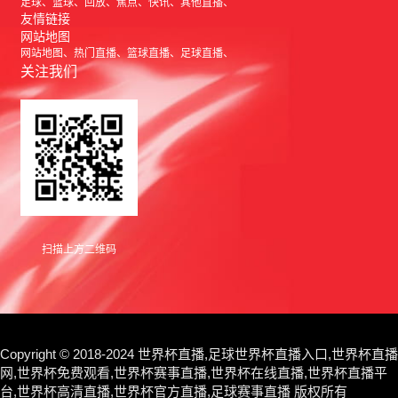
足球
篮球
回放
焦点
快讯
其他直播
友情链接
网站地图
网站地图
热门直播
篮球直播
足球直播
关注我们
扫描上方二维码
Copyright © 2018-2024 世界杯直播,足球世界杯直播入口,世界杯直播
网,世界杯免费观看,世界杯赛事直播,世界杯在线直播,世界杯直播平
台,世界杯高清直播,世界杯官方直播,足球赛事直播 版权所有