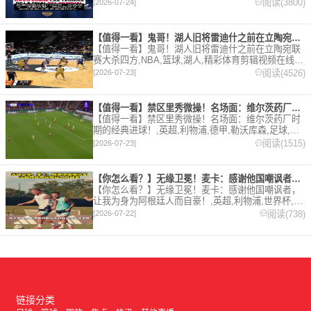
廷,国家队,世界杯,阿根廷,西班牙,梅西,西甲,巴塞罗那,
阅读(3800)
[2026-07-24]
足球,皇家马德里,精彩体育剪辑视频在线播放。本站
提供最全的篮球视频足球视频,集锦,录像。
【值得一看】鬼哥！湖人旧将雷迪什之前在立陶宛联赛大杀四方
【值得一看】鬼哥！湖人旧将雷迪什之前在立陶宛联
赛大杀四方,NBA,篮球,湖人,精彩体育剪辑视频在线播
放。本站提供最全的篮球视频足球视频,集锦,录像。
阅读(4526)
[2026-07-23]
【值得一看】禁区里秀微操！名场面：维尔茨药厂时期的经典进球！
【值得一看】禁区里秀微操！名场面：维尔茨药厂时
期的经典进球！,英超,利物浦,德甲,勒沃库森,足球,精
彩体育剪辑视频在线播放。本站提供最全的篮球视频
阅读(1515)
[2026-07-23]
足球视频,集锦,录像。
【你怎么看？】无缘卫冕！麦卡：感谢他国嘲讽者，让我为身为阿根
【你怎么看？】无缘卫冕！麦卡：感谢他国嘲讽者，
让我为身为阿根廷人而自豪！,英超,利物浦,世界杯,阿
根廷,足球,精彩体育剪辑视频在线播放。本站提供最
阅读(738)
[2026-07-22]
全的篮球视频足球视频,集锦,录像。
链接分类