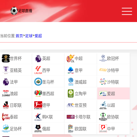
>
>
当前位置:
首页
足球
爱超
世界杯
英超
中超
欧冠杯
亚精英
西甲
意甲
沙特甲
法甲
圣马杯
澳威超
沙特联
澳超
墨西超
立陶甲
爱超
日职联
德甲
世亚预
以超
泰超
韩K联
卡塔尔联
欧协联
足协杯
俄超
欧国联
中甲