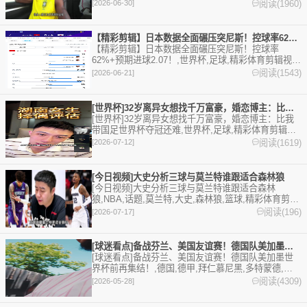
球,精彩体育剪辑视频在线播放。本站提供最全的篮球
阅读(1960)
[2026-06-30]
视频足球视频,集锦,录像。
【精彩剪辑】日本数据全面碾压突尼斯！控球率62%+预期进球2
【精彩剪辑】日本数据全面碾压突尼斯！控球率
62%+预期进球2.07！,世界杯,足球,精彩体育剪辑视频
在线播放。本站提供最全的篮球视频足球视频,集锦,
阅读(1543)
[2026-06-21]
录像。
[世界杯]32岁离异女想找千万富豪，婚恋博主：比我带国足世界
[世界杯]32岁离异女想找千万富豪，婚恋博主：比我
带国足世界杯夺冠还难,世界杯,足球,精彩体育剪辑视
频在线播放。本站提供最全的篮球视频足球视频,集
阅读(1619)
[2026-07-12]
锦,录像。
[今日视频]大史分析三球与莫兰特谁跟适合森林狼
[今日视频]大史分析三球与莫兰特谁跟适合森林
狼,NBA,话题,莫兰特,大史,森林狼,篮球,精彩体育剪辑
视频在线播放。本站提供最全的篮球视频足球视频,集
阅读(196)
[2026-07-17]
锦,录像。
[球迷看点]备战芬兰、美国友谊赛！德国队美加墨世界杯前再集结
[球迷看点]备战芬兰、美国友谊赛！德国队美加墨世
界杯前再集结！,德国,德甲,拜仁慕尼黑,多特蒙德,世
界杯,足球,精彩体育剪辑视频在线播放。本站提供最
阅读(4309)
[2026-05-28]
全的篮球视频足球视频,集锦,录像。