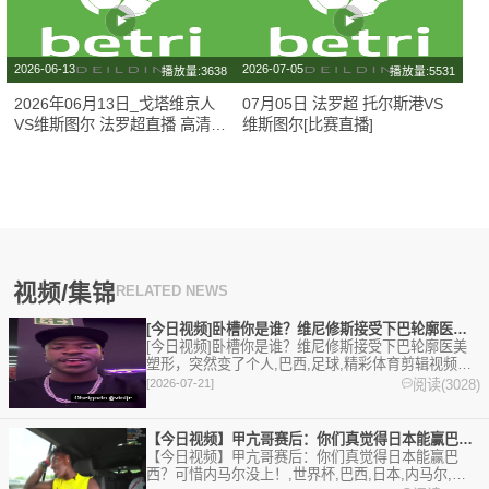
2026-06-13
2026-07-05
播放量:3638
播放量:5531
2026年06月13日_戈塔维京人
07月05日 法罗超 托尔斯港VS
VS维斯图尔 法罗超直播 高清直
维斯图尔[比赛直播]
播
视频/集锦
RELATED NEWS
[今日视频]卧槽你是谁？维尼修斯接受下巴轮廓医美塑形，突然变
[今日视频]卧槽你是谁？维尼修斯接受下巴轮廓医美
塑形，突然变了个人,巴西,足球,精彩体育剪辑视频在
线播放。本站提供最全的篮球视频足球视频,集锦,录
阅读(3028)
[2026-07-21]
像。
【今日视频】甲亢哥赛后：你们真觉得日本能赢巴西？可惜内马尔没
【今日视频】甲亢哥赛后：你们真觉得日本能赢巴
西？可惜内马尔没上！,世界杯,巴西,日本,内马尔,足